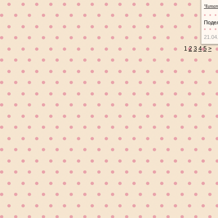
Читат
Поде
21.04
1
2
3
4
5
>