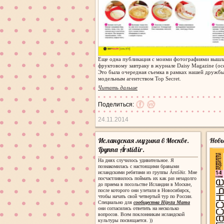
Еще одна публикация с моими фотографиями вышла
фруктовому завтраку в журнале Daisy Magazine (ос
Это была очередная съемка в рамках нашей дружбы
модельным агентством Top Secret.
Читать дальше
Поделиться:
24.11.2014
Исландская музыка в Москве.
Новы
Группа Árstíðir.
На днях случилось удивительное. Я
познакомилась с настоящими бравыми
исландскими ребятами из группы
Árstíðir
. Мне
посчастливилось поймать их как раз незадолго
до приема в посольстве Исландии в Москве,
после которого они улетали в Новосибирск,
чтобы начать свой четвертый тур по России.
Специально для
сообщества Hipsta Mama
они согласились ответить на несколько
вопросов. Всем поклонникам исландской
культуры посвящается. ))