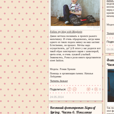
button
моделя
весели
перед 
красив
насыще
Модел
Follow my blog with Bloglovin
Читат
Давно мечтала поснимать в проекте рыжего
мальчишку. И очень обрадовалась, когда мама
Поде
одного из таких подала заявку на наш кастинг.
Естественно, он прошел. Мечты надо
осуществлять, да? )) В итоге у нас родился вот
09.06
такой образ хипстерского парня с шевелюрой,
цвета огня, и очень лукавой улыбкой.
Знакомьтесь, Рома в роли юного представителя
Фото
street fashion.
Част
Модель: Роман Хрокин
Помощь в организации съемок: Наталья
Лобуренко
Читать дальше
Поделиться:
4
0
24.05.2014
Весенний фотопроект Signs of
Так по
этот ф
Spring. Часть 6. Поколение
истори