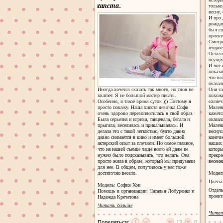
хипста.
только
весну,
И про 
рождат
был сп
проект
Смотри
второе
Остало
осущес
И вот 
показа
что вс
оказал
Они та
Иногда хочется сказать так много, но слов не
похожи
хватает. Я не большой мастер писать.
солнеч
Особенно, в такое время суток ))) Поэтому я
Малень
просто покажу. Наша хипста девочка Софи
кажетс
очень здорово перевоплотилась в свой образ.
оказал
Была серьезна и игрива, танцевала, бегала и
Малень
прыгала, веселилась и прикалывалась. И
веснуш
делала это с такой легкостью, будто давно
конечн
давно снимается в кино и имеет большой
наших 
актерский опыт за плечами. Но самое главное,
которы
что на нашей съемке чаще всего ей даже не
прекра
нужно было подсказывать, что делать. Она
весенн
просто жила в образе, который мы придумали
для нее. В общем, получилось у нас тоже
Модел
достаточно весело.
Цветы
Модель: София Хон
Отдель
Помощь в организации: Наталья Лобуренко и
проект
Надежда Кречетова
Читать дальше
Читат
Поделиться:
12
0