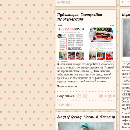
11.07
07.08.2014
Цирк!
Публикации. Cosmopolitan
ПСИХОЛОГИЯ
Сегодн
В июньском номере Cosmopolitan Психология
послед
вышла статья с моими фотографиями. Главной
мне за
же героиней стала Софико. ))) Она, конечно,
стало 
пофыркивает для вида, но я-то вижу, что ей
цветом
приятно )) И мне приятно )) А фотографии в
Чтобы 
журнал пошли из
этой весенней съемки.
пошали
Читать дальше
остави
счатли
НЕВЕР
Поделиться:
1
0
присут
Океан 
11.06.2014
это пр
чудо! 
Спасиб
Sings of Spring. Часть 8. Хипстер
большо
инфор
Лобуре
Флорис