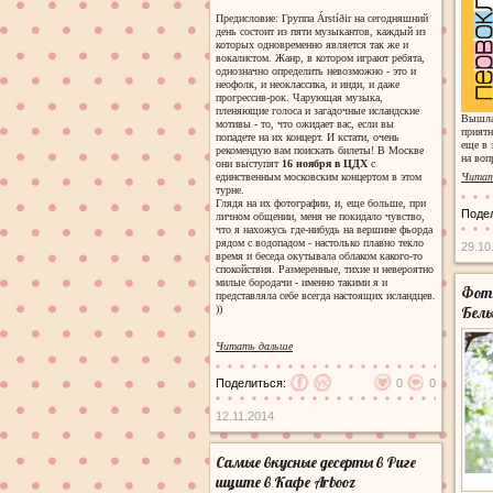
Предисловие: Группа
Árstíðir
на сегодняшний
день состоит из пяти музыкантов, каждый из
которых одновременно является так же и
вокалистом. Жанр, в котором играют ребята,
однозначно определить невозможно - это и
неофолк, и неоклассика, и инди, и даже
прогрессив-рок. Чарующая музыка,
пленяющие голоса и загадочные исландские
Вышла 
мотивы - то, что ожидает вас, если вы
приятн
попадете на их концерт. И кстати, очень
еще в 
рекомендую вам поискать билеты! В Москве
на воп
они выступят
16 ноября в ЦДХ
с
единственным московским концертом в этом
Читат
турне.
Глядя на их фотографии, и, еще больше, при
Поде
личном общении, меня не покидало чувство,
что я нахожусь где-нибудь на вершине фьорда
рядом с водопадом - настолько плавно текло
29.10
время и беседа окутывала облаком какого-то
спокойствия. Размеренные, тихие и невероятно
милые бородачи - именно такими я и
Фото
представляла себе всегда настоящих исландцев.
))
Белы
Читать дальше
Поделиться:
0
0
12.11.2014
Самые вкусные десерты в Риге
ищите в Кафе Arbooz