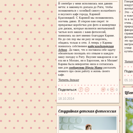
Говоря
В сентябре у меня исполнилась моя давняя
вокруг
мечта: я наконец-то доехала до Риги, чтобы
желтым
познакомиться с хозяйкой самого волшебного
Это - 
и вкусного кафе города, Кариной
я тоже
Красовицкой. С Кариной мы познакомились
то в т
ооочень давно. И открою вам секрет: те
очень 
прекрасные коробочки для фото и конвертики
природ
для дисков, которые являются неотъемлемой
фавори
частью всех наших с вами фотосессий,
странн
появились на свет именно благодаря Карине.
фотосе
Но до сих пор мы ни разу не виделись,
это пр
общаясь только в сети. А теперь у Карины
настро
появилось собственное
кафе-кондитерская
улице.
Arbooz
. Да такое, что я поставила себе задачу
кутать
обязательно посещать его отныне в каждую
нашу поездку в Ригу. Вкуснее макаронсов я не
ела ни в Москве, ни в Барселоне, ни в Милане!
Читат
Карина была невероятно мила и согласилась
нам для
сообщества Hipsta Mama
рассказать
немного про свою работу и жизнь своего
Поде
кафе.
Читать дальше
05.10
Поделиться:
4
0
Цвет
18.10.2014
Студийная детская фотосессия