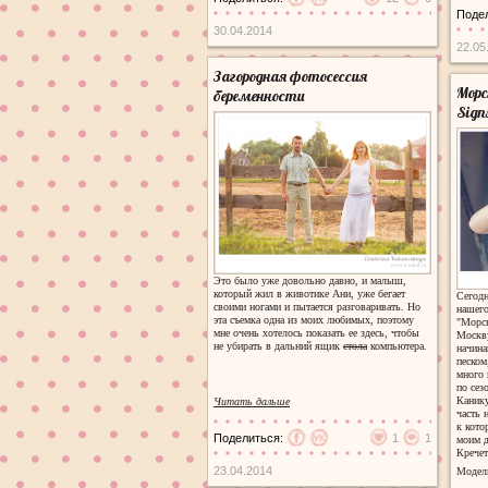
Поде
30.04.2014
22.05
Загородная фотосессия
Морс
беременности
Sign
Это было уже довольно давно, и малыш,
который жил в животике Ани, уже бегает
Сегодн
своими ногами и пытается разговаривать. Но
нашего
эта съемка одна из моих любимых, поэтому
"Морск
мне очень хотелось показать ее здесь, чтобы
Москву
не убирать в дальний ящик
стола
компьютера.
начина
песком
много 
по сез
Канику
Читать дальше
часть 
к кото
Поделиться:
1
1
моим д
Кречет
23.04.2014
Модель