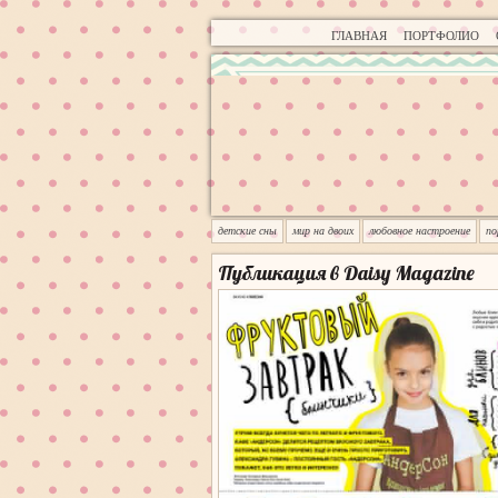
ГЛАВНАЯ
ПОРТФОЛИО
детские сны
мир на двоих
любовное настроение
п
Публикация в Daisy Magazine