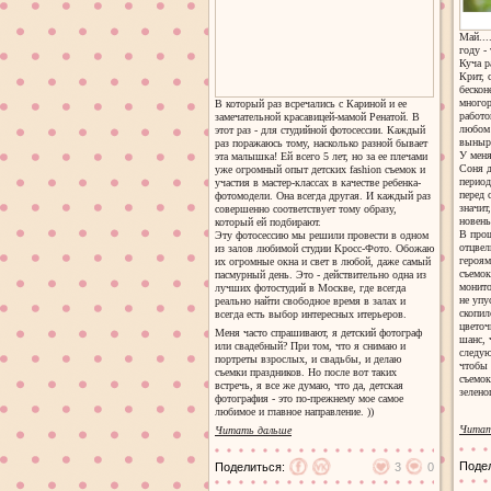
Май...
году -
Куча р
Крит, 
бескон
много
В который раз всречались с Кариной и ее
работо
замечательной красавицей-мамой Ренатой. В
любом 
этот раз - для студийной фотосессии. Каждый
вынырн
раз поражаюсь тому, насколько разной бывает
У меня
эта малышка! Ей всего 5 лет, но за ее плечами
Соня д
уже огромный опыт детских fashion съемок и
период
участия в мастер-классах в качестве ребенка-
перед 
фотомодели. Она всегда другая. И каждый раз
значит
совершенно соответствует тому образу,
новень
который ей подбирают.
В прош
Эту фотосессию мы решили провести в одном
отцвел
из залов любимой студии Кросс-Фото. Обожаю
героям
их огромные окна и свет в любой, даже самый
съемок
пасмурный день. Это - действительно одна из
монито
лучших фотостудий в Москве, где всегда
не упу
реально найти свободное время в залах и
скопил
всегда есть выбор интересных итерьеров.
цветоч
Меня часто спрашивают, я детский фотограф
шанс, 
или свадебный? При том, что я снимаю и
следую
портреты взрослых, и свадьбы, и делаю
чтобы 
съемки праздников. Но после вот таких
съемок
встречь, я все же думаю, что да, детская
зелено
фотография - это по-прежнему мое самое
любимое и главное направление. ))
Читат
Читать дальше
Поде
Поделиться:
3
0