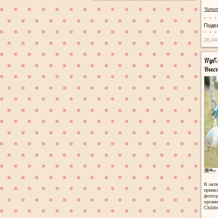
Читат
Поде
26.04
Публ
Выст
В октя
принял
фотогр
органи
Childr