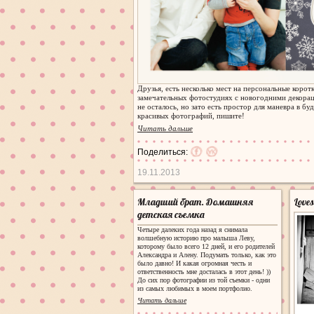
Друзья, есть несколько мест на персональные корот
замечательных фотостудиях с новогодними декора
не осталось, но зато есть простор для маневра в б
красивых фотографий, пишите!
Читать дальше
Поделиться:
19.11.2013
Младший брат. Домашняя
Love
детская съемка
Четыре далеких года назад я снимала
волшебную историю про малыша Леву,
которому было всего 12 дней, и его родителей
Александра и Алену. Подумать только, как это
было давно! И какая огромная честь и
ответственность мне досталась в этот день! ))
До сих пор фотографии из той съемки - одни
из самых любимых в моем портфолио.
Читать дальше