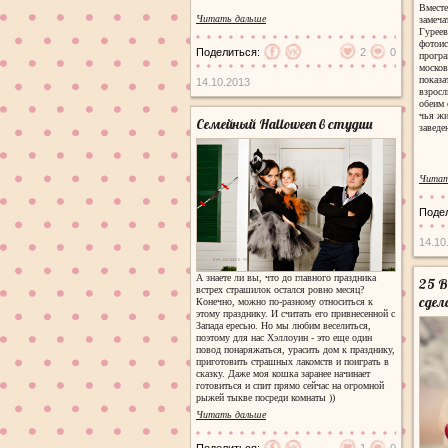
Вместе
Читать дальше
замеча
Гурее
фотои
Поделиться:
2
0
прогр
москов
показа
14.10.2013
взросл
обеим 
чья жи
Семейный Halloween в студии
заведе
Читат
Поде
14.10
А знаете ли вы, что до главного праздника
25 В
встрех страшилок остался ровно месяц?
сдел
Конечно, можно по-разному относиться к
этому празднику. И считать его привнесенной с
Запада ересью. Но мы любим веселиться,
поэтому для нас Хэллоуин - это еще один
повод понаряжаться, урасить дом к празднику,
приготовить страшных лакомств и поиграть в
сказку. Даже моя кошка заранее начинает
готовиться и спит прямо сейчас на огромной
рыжей тыкве посреди комнаты ))
Читать дальше
Поделиться:
1
0