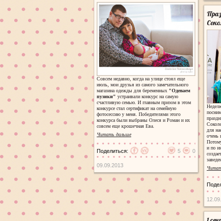
Праз
Соко
Совсем недавно, когда на улице стоял еще
июль, мои друзья из самого замечательного
магазина одежды для беременных
"Одеваем
пузики"
устраивали конкурс на самую
счастливую семью. И главным призом в этом
Недел
конкурсе стал сертификат на семейную
посним
фотосессию у меня. Победителями этого
праздн
конкурса были выбраны Олеся и Роман и их
Соколе
совсем еще крошечная Ева.
для на
Читать дальше
очень 
Потому
и по и
Поделиться:
5
0
создае
заведе
09.09.2013
Читат
Поде
12.09
1 се