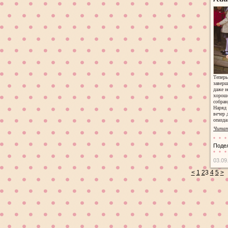
Тепер
заверш
даже н
хорошо
собран
Наряд 
вечер 
опазда
Читат
Поде
03.09
<
1
2
3
4
5
>