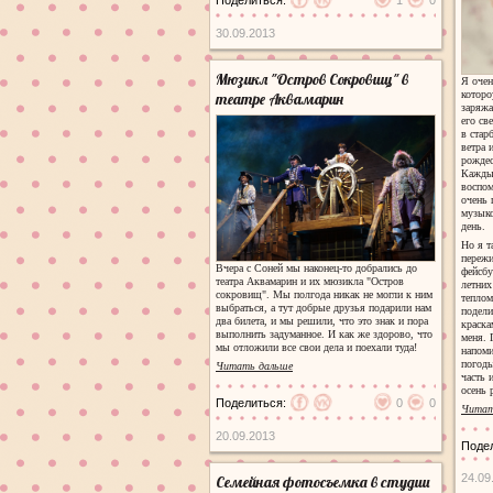
30.09.2013
Мюзикл "Остров Сокровищ" в
Я очен
которо
театре Аквамарин
заряжа
его св
в стар
ветра 
рождес
Каждый
воспом
очень 
музыко
день.
Но я т
пережи
Вчера с Соней мы наконец-то добрались до
фейсбу
театра Аквамарин и их мюзикла "Остров
летних
сокровищ". Мы полгода никак не могли к ним
теплом
выбраться, а тут добрые друзья подарили нам
подели
два билета, и мы решили, что это знак и пора
краска
выполнить задуманное. И как же здорово, что
меня. 
мы отложили все свои дела и поехали туда!
напоми
погоды
Читать дальше
часть 
осень 
Поделиться:
0
0
Читат
20.09.2013
Поде
24.09
Семейная фотосъемка в студии