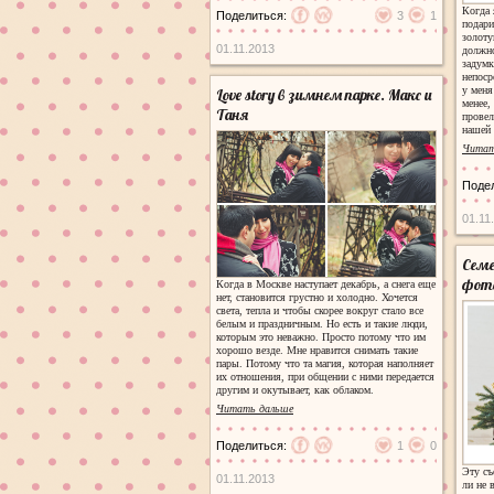
Когда 
Поделиться:
3
1
подари
золоту
01.11.2013
должно
задумк
непоср
у меня
Love story в зимнем парке. Макс и
менее,
Таня
провел
нашей 
Читат
Поде
01.11
Семе
фото
Когда в Москве наступает декабрь, а снега еще
нет, становится грустно и холодно. Хочется
света, тепла и чтобы скорее вокруг стало все
белым и праздничным. Но есть и такие люди,
которым это неважно. Просто потому что им
хорошо везде. Мне нравится снимать такие
пары. Потому что та магия, которая наполняет
их отношения, при общении с ними передается
другим и окутывает, как облаком.
Читать дальше
Поделиться:
1
0
Эту съ
01.11.2013
ли не 