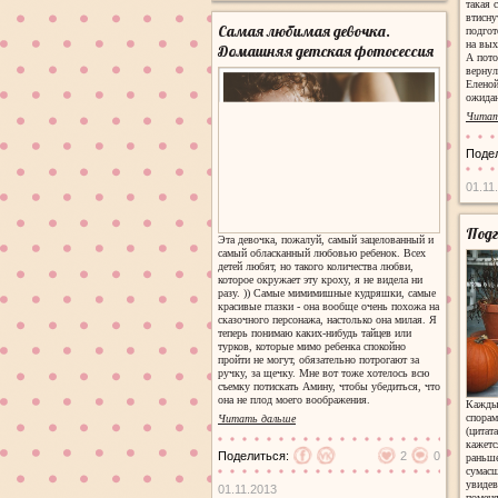
такая 
втисну
Самая любимая девочка.
подгот
на вых
Домашняя детская фотосессия
А пото
вернул
Еленой
ожидан
Читат
Поде
01.11
Подг
Эта девочка, пожалуй, самый зацелованный и
самый обласканный любовью ребенок. Всех
детей любят, но такого количества любви,
которое окружает эту кроху, я не видела ни
разу. )) Самые мимимишные кудряшки, самые
красивые глазки - она вообще очень похожа на
сказочного персонажа, настолько она милая. Я
теперь понимаю каких-нибудь тайцев или
турков, которые мимо ребенка спокойно
пройти не могут, обязательно потрогают за
ручку, за щечку. Мне вот тоже хотелось всю
съемку потискать Амину, чтобы убедиться, что
она не плод моего воображения.
Каждый
спорам
Читать дальше
(цитат
кажетс
Поделиться:
2
0
раньше
сумасш
увидев
01.11.2013
поменя