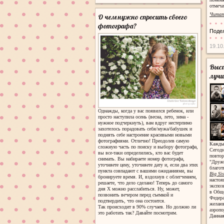
отмеча
Читат
О чем нужно спросить своего
фотографа?
Поде
19.10
Выст
лучш
Однажды, когда у вас появился ребенок, или
просто наступила осень (весна, лето, зима -
нужное подчеркнуть), вам вдруг нестерпимо
захотелось порадовать себя/мужа/бабушек и
поднять себе настроение красивыми новыми
фотографиями. Отлично! Преодолев самую
Каждый
сложную часть по поиску и выбору фотографа,
Сегодн
вы все-таки определились, кто вас будет
повто
снимать. Вы набираете номер фотографа,
"Дружб
уточняете цену, уточняете дату и, если два этих
благо
пункта совпадают с вашими ожиданиями, вы
Big Sis
бронируете время. И, вздохнув с облегчением,
настоя
решаете, что дело сделано! Теперь до самого
экспоз
дня Х можно расслабиться. Ну, может,
в Обще
позвонить вечером перед съемкой и
Федера
подтвердить, что она состоится.
желающ
Так происходит в 90% случаев. Но должно ли
аэропо
это работать так? Давайте посмотрим.
Данная