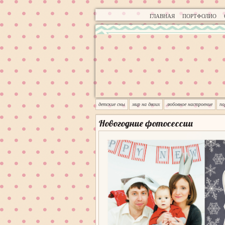
ГЛАВНАЯ
ПОРТФОЛИО
детские сны
мир на двоих
любовное настроение
п
Новогодние фотосессии